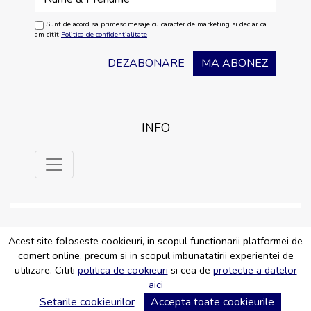
Sunt de acord sa primesc mesaje cu caracter de marketing si declar ca
am citit
Politica de confidentialitate
DEZABONARE
MA ABONEZ
INFO
Acest site foloseste cookieuri, in scopul functionarii platformei de
comert online, precum si in scopul imbunatatirii experientei de
Copyright © SC CLADES SRL Toate drepturile rezervate
Creat de Argebit.com
utilizare. Cititi
politica de cookieuri
si cea de
protectie a datelor
aici
Setarile cookieurilor
Accepta toate cookieurile