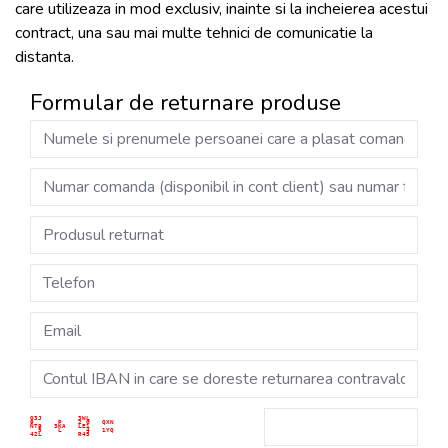
care utilizeaza in mod exclusiv, inainte si la incheierea acestui
contract, una sau mai multe tehnici de comunicatie la
distanta.
Formular de returnare produse
O3J 3WL
9 P 2 G QXN
NT9 3KA LE1
5 L 4 1YQ
42L R45