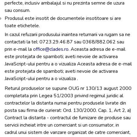
perfecte, inclusiv ambalajul si nu prezinta semne de uzura
sau consum.
Produsul este insotit de documentele insotitoare si are
toate etichetele.
In cazul refuzarii produsului inaintea returnarii va rugam sa ne
contactati la tel: 0723.29.46.87 sau 0368/882.062 sau
prin e-mail la
office@clades.ro
. Aceasta adresa de e-mail
este protejata de spamboti; aveti nevoie de activarea
JavaScript-ului pentru a o vizualiza Aceasta adresa de e-mail
este protejata de spamboti; aveti nevoie de activarea
JavaScript-ului pentru a o vizualiza .
Returul produselor se supune OUG nr 130/13 august 2000
completata prin Legea 51/2003 privind regimul juridic al
contractelor la distanta numai pentru produsele livrate din
posta sau firma de curierat: Ord. 130/2000. Cap. 1, Art 2, a)
Contract la distanta - contractul de furnizare de produse sau
servicii incheiat intre un comerciant si un consumator, in
cadrul unui sistem de vanzare organizat de catre comerciant,