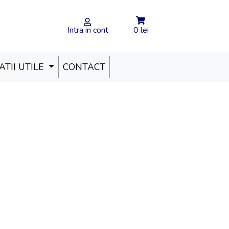
Intra in cont
0 lei
TII UTILE
CONTACT