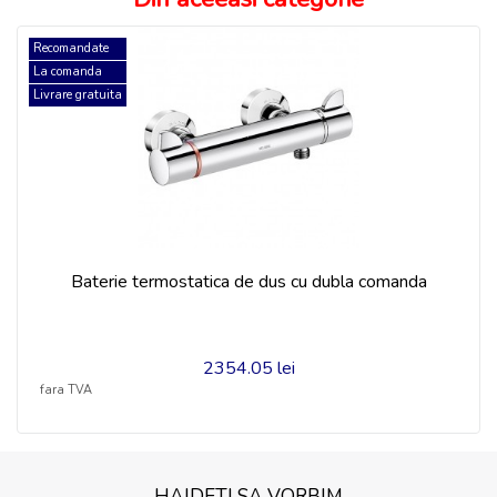
Recomandate
La comanda
Stoc zero
Livrare gratuita
Cadita dus, din inox bacteriostatic
1460.5 lei
fara TVA
HAIDETI SA VORBIM