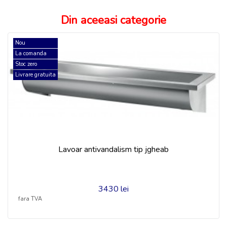
Din aceeasi categorie
Nou
La comanda
Stoc zero
Livrare gratuita
Lavoar antivandalism tip jgheab
3430 lei
fara TVA