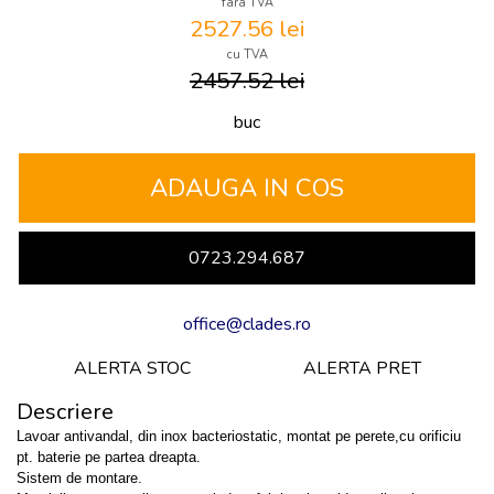
fara TVA
2527.56
lei
cu TVA
2457.52 lei
buc
0723.294.687
office@clades.ro
ALERTA STOC
ALERTA PRET
Descriere
Lavoar antivandal, din inox bacteriostatic, montat pe perete,cu orificiu
pt. baterie pe partea dreapta.
Sistem de montare.